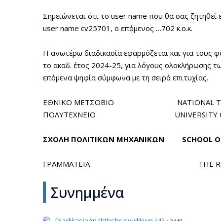
Σημειώνεται ότι το user name που θα σας ζητηθεί ε
user name cv25701, ο επόμενος …702 κ.ο.κ.
Η ανωτέρω διαδικασία εφαρμόζεται και για τους φο
το ακαδ. έτος 2024-25, για λόγους ολοκλήρωσης τ
επόμενα ψηφία σύμφωνα με τη σειρά επιτυχίας.
ΕΘΝΙΚΟ ΜΕΤΣΟΒΙΟ NATIONAL TEC
ΠΟΛΥΤΕΧΝΕΙΟ UNIVERSITY OF 
ΣΧΟΛΗ
ΠΟΛΙΤΙΚΩΝ
ΜΗΧΑΝΙΚΩΝ
SCHOOL
O
ΓΡΑΜΜΑΤΕΙΑ THE REGIS
Συνημμένα
DiadikasiaAnakthshsKwdikwn (4)