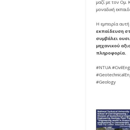
μαζί με τον Ομ.
μοναδική εκπαιδε
Η εμπειρία αυτή
εκπαίδευση στ
συμβάλει ουσι
μηχανικού αξι
πληροφορία.
#NTUA #CivilEng
#GeotechnicalEng
#Geology