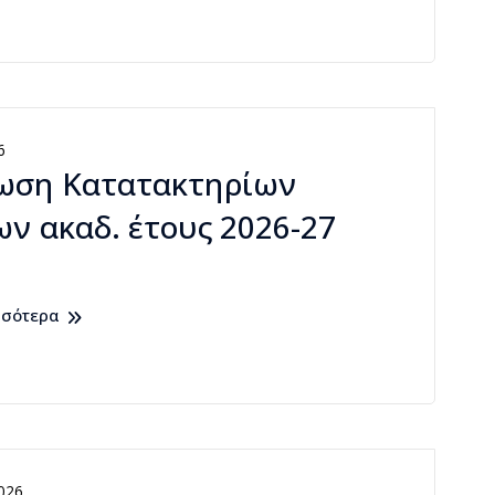
6
ωση Κατατακτηρίων
ν ακαδ. έτους 2026-27
σσότερα
026