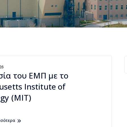
26
σία του ΕΜΠ με το
setts Institute of
gy (MIT)
σσότερα