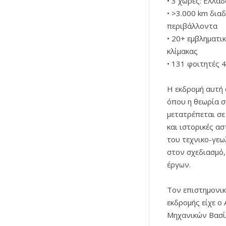
• 3 χώρες: Ελλάδ
• >3.000 km δια
περιβάλλοντα
• 20+ εμβληματι
κλίμακας
• 131 φοιτητές 4
Η εκδρομή αυτή 
όπου η θεωρία σ
μετατρέπεται σε
και ιστορικές α
του τεχνικο-γεω
στον σχεδιασμό,
έργων.
Τον επιστημονικ
εκδρομής είχε ο
Μηχανικών Βασί