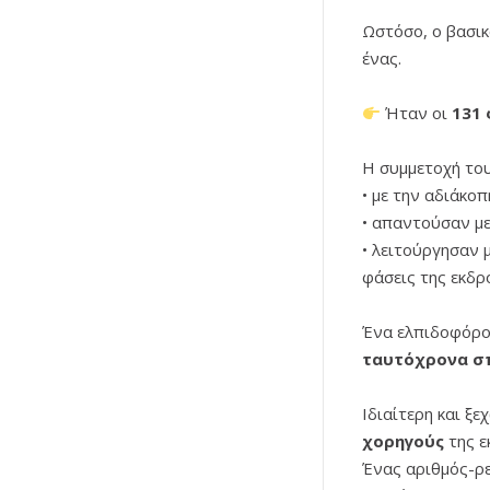
Ωστόσο, ο βασικ
ένας.
Ήταν οι
131 
Η συμμετοχή του
• με την αδιάκοπ
• απαντούσαν με
• λειτούργησαν 
φάσεις της εκδρ
Ένα ελπιδοφόρο
ταυτόχρονα σ
Ιδιαίτερη και ξ
χορηγούς
της ε
Ένας αριθμός-ρε