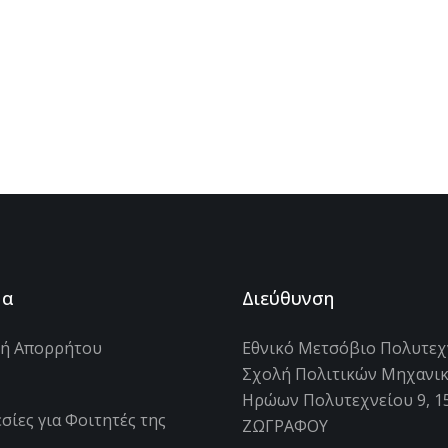
μα
Διεύθυνση
κή Απορρήτου
Εθνικό Μετσόβιο Πολυτεχ
Σχολή Πολιτικών Μηχανι
s
Ηρώων Πολυτεχνείου 9, 1
σίες για Φοιτητές της
ΖΩΓΡΑΦΟΥ