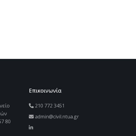
Επικοινωνία
νείο
210 772 3451
κών
admin@civil.ntua.gr
57 80