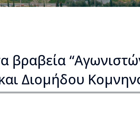
τα βραβεία “Αγωνιστώ
και Διομήδου Κομνηνο