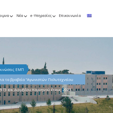
ριμνα
Νέα
e-Υπηρεσίες
Επικοινωνία
οινώσεις ΕΜΠ
ια τα βραβεία “Αγωνιστών Πολυτεχνείου
973 και Διομήδου Κομνηνού έτους 2025​