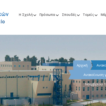
Η Σχολή
Πρόσωπα
Σπουδές
Τομείς
Μέ
Αρχική
Ανακ
Ανακοίνωση γ
Νοεμβρίου 1