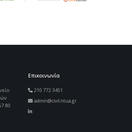
Επικοινωνία
νείο
210 772 3451
κών
admin@civil.ntua.gr
57 80