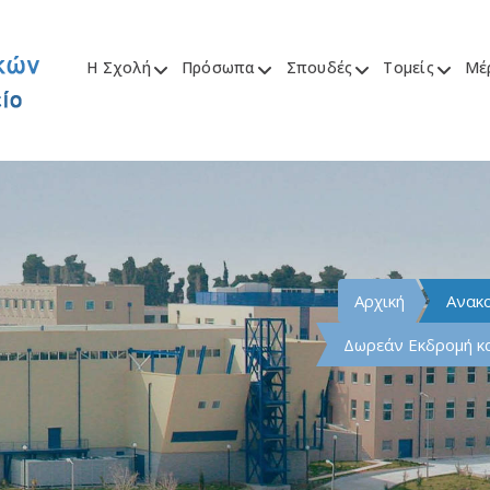
Η Σχολή
Πρόσωπα
Σπουδές
Τομείς
Μέ
Αρχική
Ανακ
Δωρεάν Εκδρομή κα