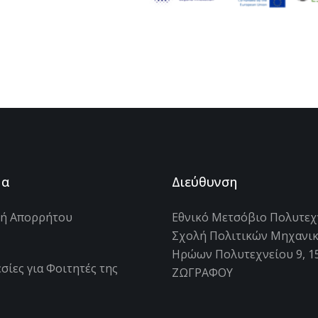
μα
Διεύθυνση
κή Απορρήτου
Εθνικό Μετσόβιο Πολυτεχ
Σχολή Πολιτικών Μηχανι
s
Ηρώων Πολυτεχνείου 9, 1
σίες για Φοιτητές της
ΖΩΓΡΑΦΟΥ