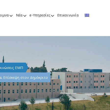
ριμνα
Νέα
e-Υπηρεσίες
Επικοινωνία
οινώσεις ΕΜΠ
ι Επίσκεψη στον Δημόκριτο