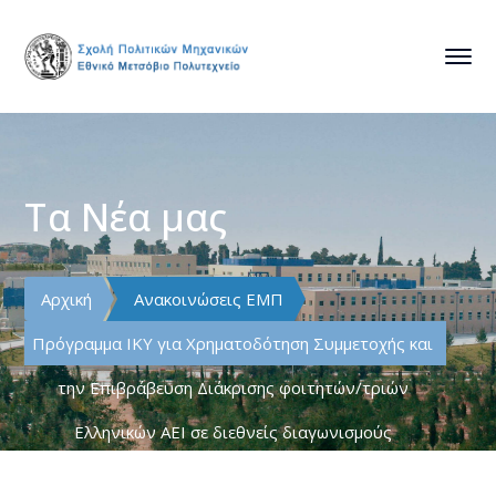
Τα Νέα μας
Αρχική
Ανακοινώσεις ΕΜΠ
Πρόγραμμα ΙΚΥ για Χρηματοδότηση Συμμετοχής και
την Επιβράβευση Διάκρισης φοιτητών/τριών
Ελληνικών ΑΕΙ σε διεθνείς διαγωνισμούς