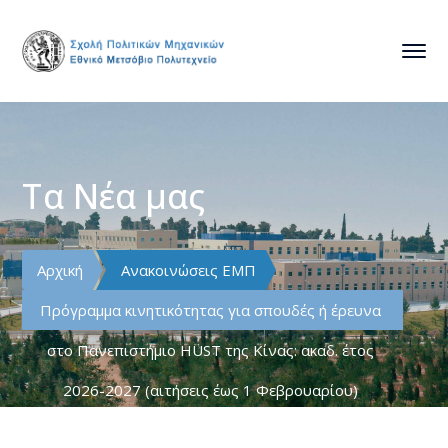
Τα Νέα μας
Αρχική
Ανακοινώσεις ΕΜΠ
Πρόγραμμα κινητικότητας για σπουδές ή έρευνα
στο Πανεπιστήμιο HUST της Κίνας: ακαδ. έτος
2026-2027 (αιτήσεις έως 1 Φεβρουαρίου)