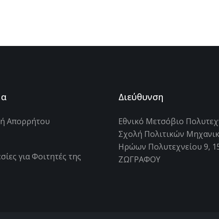
μα
Διεύθυνση
κή Απορρήτου
Εθνικό Μετσόβιο Πολυτεχ
Σχολή Πολιτικών Μηχανι
s
Ηρώων Πολυτεχνείου 9, 1
σίες για Φοιτητές της
ΖΩΓΡΑΦΟΥ