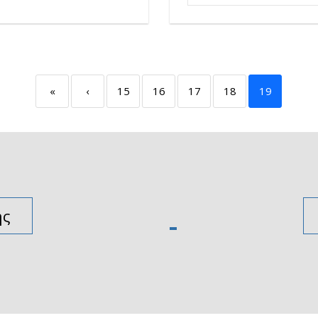
«
‹
15
16
17
18
19
ής