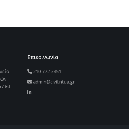
Επικοινωνία
νείο
210 772 3451
κών
admin@civil.ntua.gr
57 80