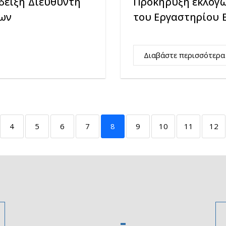
δειξη Διευθυντή
Προκήρυξη εκλογώ
γων
του Εργαστηρίου 
Διαβάστε περισσότερα
4
5
6
7
8
9
10
11
12