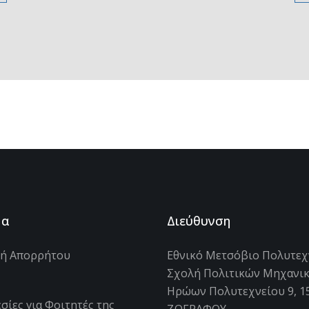
μα
Διεύθυνση
κή Απορρήτου
Εθνικό Μετσόβιο Πολυτεχ
Σχολή Πολιτικών Μηχανι
s
Ηρώων Πολυτεχνείου 9, 1
σίες για Φοιτητές της