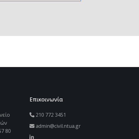
Επικοινωνία
νείο
210 772 3451
κών
admin@civil.ntua.gr
57 80