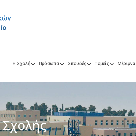
Η Σχολή
Πρόσωπα
Σπουδές
Τομείς
Μέριμνα
 Σχολής