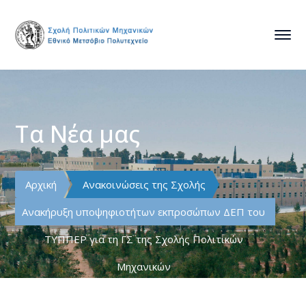
Τα Νέα μας
Αρχική
Ανακοινώσεις της Σχολής
Ανακήρυξη υποψηφιοτήτων εκπροσώπων ΔΕΠ του
ΤΥΠΠΕΡ για τη ΓΣ της Σχολής Πολιτικών
Μηχανικών