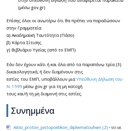
στην υπεύθυνη δήλωση που αναφέρεται παρακάτω
(μέσω gov.gr)
Επίσης όλοι οι ανωτέρω ότι θα πρέπει να παραδώσουν
στην Γραμματεία:
α) Ακαδημαϊκή Ταυτότητα (Πάσο)
β) Κάρτα Σίτισης
γ) Βιβλιάριο Υγείας (από το ΕΜΠ)
Εάν δεν έχουν κάτι ή και όλα από τα παραπάνω τρία (3)
δικαιολογητικά, ή δεν διαμένουν στις
εστίες του ΕΜΠ, υποβάλλουν μια
Υπεύθυνη Δήλωση του
Ν. 1599
μέσω gov.gr για τη μη κατοχή
τους και/ή τη μη διαμονή στις εστίες.
Συνημμένα
Aitisi_proton_pistopoiitikon_diplwmatouhwn (2)
• 551 kB