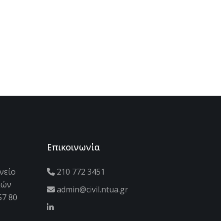
Επικοινωνία
νείο
210 772 3451
κών
admin@civil.ntua.gr
57 80