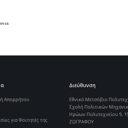
499 kB
μα
Διεύθυνση
κή Απορρήτου
Εθνικό Μετσόβιο Πολυτεχ
Σχολή Πολιτικών Μηχανι
s
Ηρώων Πολυτεχνείου 9, 1
σίες για Φοιτητές της
ΖΩΓΡΑΦΟΥ