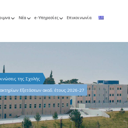
ριμνα
Νέα
e-Υπηρεσίες
Επικοινωνία
ινώσεις της Σχολής
ακτηρίων Εξετάσεων ακαδ. έτους 2026-27