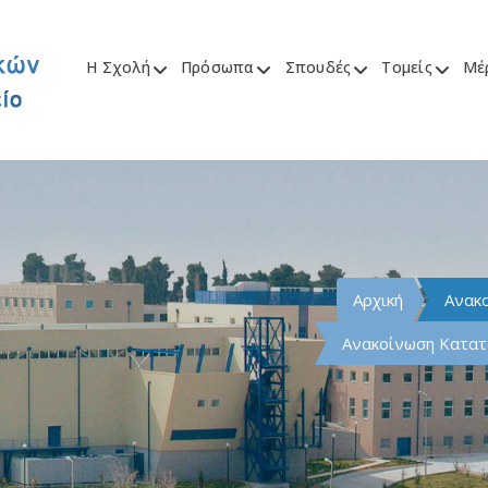
Η Σχολή
Πρόσωπα
Σπουδές
Τομείς
Μέ
Αρχική
Ανακο
Ανακοίνωση Κατατ