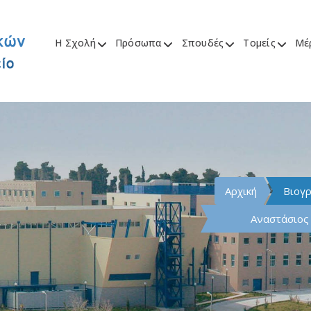
Η Σχολή
Πρόσωπα
Σπουδές
Τομείς
Μέ
Αρχική
Βιογ
Αναστάσιος 