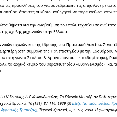
αυτό τις προσκλήσεις του για συνεδριάσεις τις απηύθυνε με αυτ
ι σπεύσει άπαντες οι κύριοι καθηγηταί να παρευρεθώσι κατὰ τ
πρώτα βήματα για την αναβάθμιση του πολυτεχνείου σε ανώτατο 
ώτης σχολής μηχανικών στην Ελλάδα.
χνικών σχολών και της ίδρυσης του Πρακτικού Λυκείου. Συνετ
Σερπιέρη (στη συμβολή της Πανεπιστημίου με την Εδουάρδου Λ
υ (στη γωνία Σταδίου & Δραγατσανίου—κατεδαφίστηκε), Ρικάκ
), το αρχικό κτίριο του θεραπευτηρίου «Ευαγγελισμός», και 
.
(1)
Ν.Κιτσίκης & Ε.Κοκκινόπουλος, Το Εθνικόν Μετσόβιον Πολυτεχνεί
χνικά Χρονικά, 16 (181), 87-114, 1939
(3)
Ελίζα Παπαδοπούλου, Κρι
 Αγροτικής Τράπεζας)
, Τεχνικά Χρονικά, II, τ. 1-2, 2004. Η φωτογρ