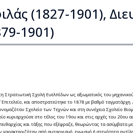
λάς (1827-1901), Διε
879-1901)
η Στρατιωτική Σχολή Ευελπίδων ως αξιωματικός του μηχανικού
᾿Επιτελείο, και αποστρατεύτηκε το 1878 με βαθμό ταγματάρχη.
ονομαζόταν Σχολείο των Τεχνών και στη συνέχεια Σχολείο Βιο
οίο κυριαρχούσε στο τέλος του 19ου και στις αρχές του 20ου 
πειθαρχίας και τάξης που εξέφραζε, θεωρώντας τα ασύμβατα με
ν χαρακτηριζόταν από αυταρχισμό, εγωισμό ή στενότητα αντίλ