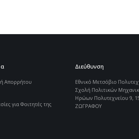
μα
Διεύθυνση
κή Απορρήτου
Εθνικό Μετσόβιο Πολυτεχ
Σχολή Πολιτικών Μηχανι
s
Ηρώων Πολυτεχνείου 9, 1
σίες για Φοιτητές της
ΖΩΓΡΑΦΟΥ