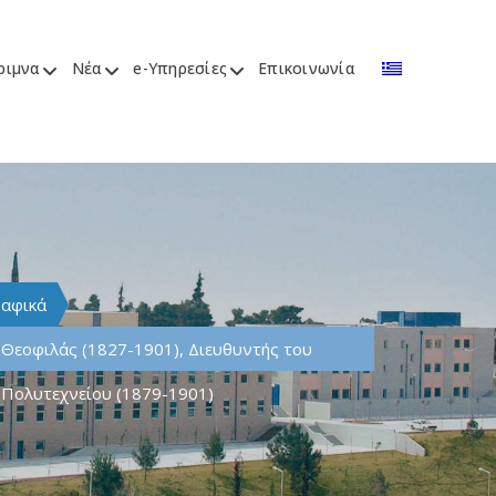
ριμνα
Νέα
e-Υπηρεσίες
Επικοινωνία
ραφικά
Θεοφιλάς (1827-1901), Διευθυντής του
Πολυτεχνείου (1879-1901)