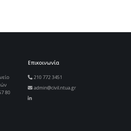
Επικοινωνία
νείο
210 772 3451
κών
admin@civil.ntua.gr
57 80