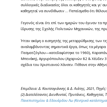
συλλογικές διαδικασίες όλοι οι καθηγητές και γι’ 
καθηγηταί να συνέλθωσιν … Πεπείσμεθα ότι θέλουσ
Γεγονός είναι ότι επί των ημερών του έγιναν τα 
ίδρυσης της Σχολής Πολιτικών Μηχανικών, της πρ
Ήταν ακόμη ο εισηγητής της μεταρρύθμισης των τε
αναλαμβάνοντας σημαντικά έργα, όπως τα μέγαρα 
Πεσματζόγλου—κατεδαφίστηκε το 1960), Καραπάνο
Μπενάκη), Αργυρόπουλου (Αχαρνών 82 & Χέϋδεν 35Α
σχέδια του Χριστιανού Χάνσεν. Πέθανε στην Αθήνα
Επιμέλεια: Δ. Κουτσογιάννης & Δ. Λιάτης, 2021, Πηγές: 
(2)
Διατελέσαντες Διευθυνταί, Πρυτάνεις, Καθηγηταὶ, Τε
Πανεπιστημίου & Εδουάρδου Λω (Κεντρικό κατάστημα