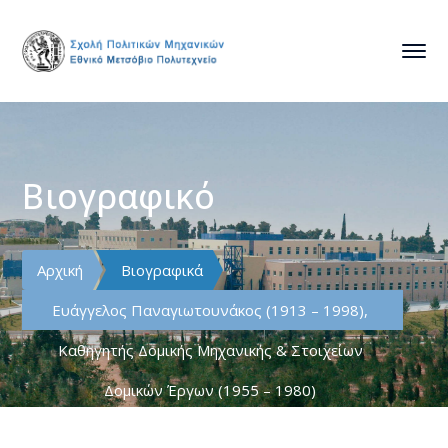
Βιογραφικό
Αρχική
Βιογραφικά
Ευάγγελος Παναγιωτουνάκος (1913 – 1998),
Καθηγητής Δοµικής Μηχανικής & Στοιχείων
Δοµικών Έργων (1955 – 1980)