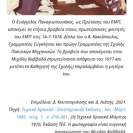
Ο Ευάγγελος Παναγιωτουνάκος, ως Πρύτανης του ΕΜΠ,
απονέμει τα ετήσια βραβεία στους πρωτεύσαντες φοιτητές
του ΕΜΠ στις 14-7-1978. Δίπλα του ο Α. Κακιόπουλος,
Γραμματέας Συγκλήτου και πρώην Γραμματέας της Σχολής
Πολιτικών Μηχανικών. Το βραβείο που απονέμεται στον
Μιχάλη Καββαδά (πρωτεύσαντα απόφοιτο του 1977 και
μετέπειτα Καθηγητή της Σχολής) παραλαμβάνει η μητέρα
του.
Επιμέλεια: Δ. Κουτσογιάννης και Δ. Λιάτης, 2021.
Πηγή:
Τεχνικά Χρονικά : Επιστημονική Έκδοσις , Ιαν.- Μάρτ.
1966 ; τεύχ. 1 , σ. 278-283
. (3) Τεχνικά Χρονικά Μάρτιος
1970, Έκδοση ΤΕΕ. Η φωτογραφία είναι ευγενική
παραχώρηση του Μιχάλη Καββαδά.