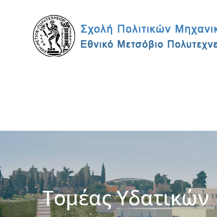
Τομέας Υδατικών