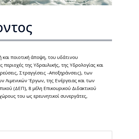
οντος
ή και ποιοτική άποψη, του υδάτινου
ς περιοχές της Υδραυλικής, της Υδρολογίας και
εύσεις, Στραγγίσεις -Αποξηράνσεις), των
ν Λιμενικών ‘Εργων, της Ενέργειας και των
ικού (ΔΕΠ), 8 μέλη Επικουρικού Διδακτικού
χώρους του ως ερευνητικοί συνεργάτες,