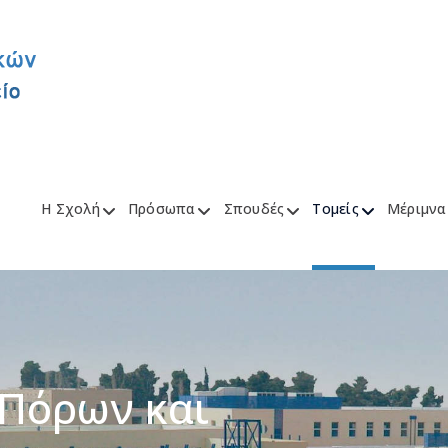
Η Σχολή
Πρόσωπα
Σπουδές
Τομείς
Μέριμνα
 Πόρων και