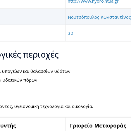
http://www.hydro.ntua.gr
Νουτσόπουλος Κωνσταντίνος
32
γικές περιοχές
, υπογείων και θαλασσίων υδάτων
ων υδατικών πόρων
α
τος, υγειονομική τεχνολογία και οικολογία.
θυντής
Γραφείο Μεταφοράς