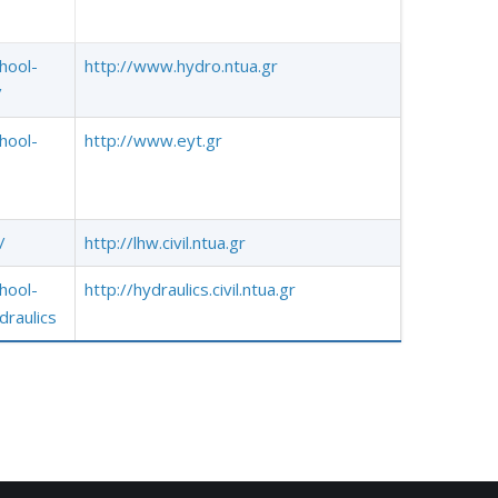
chool-
http://www.hydro.ntua.gr
/
chool-
http://www.eyt.gr
/
http://lhw.civil.ntua.gr
chool-
http://hydraulics.civil.ntua.gr
draulics