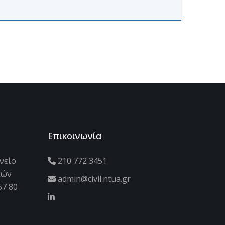
Επικοινωνία
νείο
210 772 3451
κών
admin@civil.ntua.gr
57 80