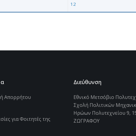
12
μα
Διεύθυνση
κή Απορρήτου
Εθνικό Μετσόβιο Πολυτεχ
Σχολή Πολιτικών Μηχανι
s
Ηρώων Πολυτεχνείου 9, 1
σίες για Φοιτητές της
ΖΩΓΡΑΦΟΥ