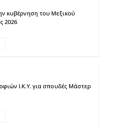
ην κυβέρνηση του Μεξικού
ς 2026
φιών Ι.Κ.Υ. για σπουδές Μάστερ