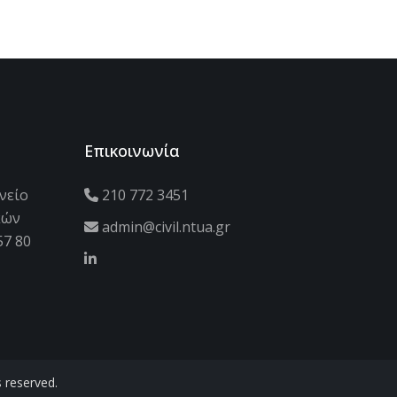
Επικοινωνία
νείο
210 772 3451
κών
admin@civil.ntua.gr
57 80
 reserved.