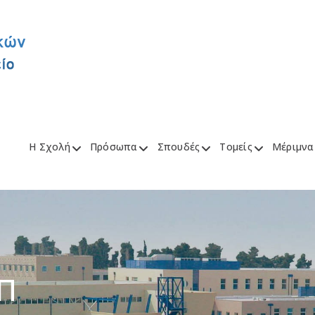
Η Σχολή
Πρόσωπα
Σπουδές
Τομείς
Μέριμνα
Π