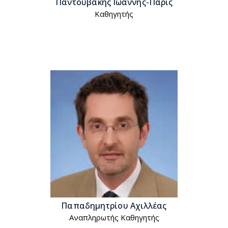
Παντουβάκης Ιωάννης-Πάρις
Kαθηγητής
Παπαδημητρίου Αχιλλέας
Αναπληρωτής Kαθηγητής