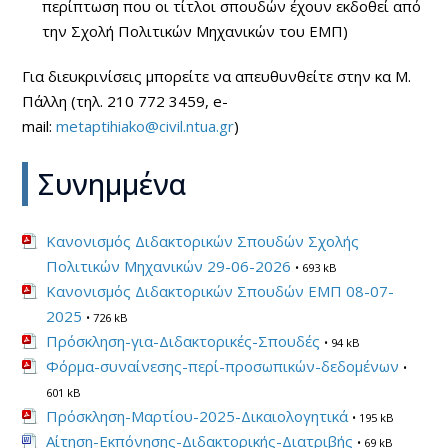
περίπτωση που οι τίτλοι σπουδών έχουν εκδοθεί από
την Σχολή Πολιτικών Μηχανικών του ΕΜΠ)
Για διευκρινίσεις μπορείτε να απευθυνθείτε στην κα Μ.
Πάλλη (τηλ. 210 772 3459,
e-
mail:
metaptihiako@civil.ntua.gr
)
Συνημμένα
Κανονισμός Διδακτορικών Σπουδών Σχολής
Πολιτικών Μηχανικών 29-06-2026
• 693 kB
Κανονισμός Διδακτορικών Σπουδών ΕΜΠ 08-07-
2025
• 726 kB
Πρόσκληση-για-Διδακτορικές-Σπουδές
• 94 kB
Φόρμα-συναίνεσης-περί-προσωπικών-δεδομένων
•
601 kB
Πρόσκληση-Μαρτίου-2025-Δικαιολογητικά
• 195 kB
Αίτηση-Εκπόνησης-Διδακτορικής-Διατριβής
• 69 kB