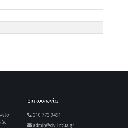
Επικοινωνία
νείο
210 772 3451
κών
admin@civil.ntua.gr