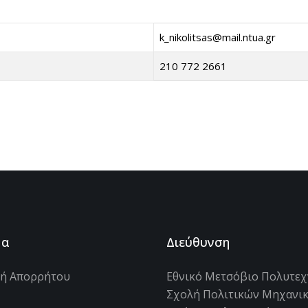
k_nikolitsas@mail.ntua.gr
210 772 2661
μα
Διεύθυνση
κή Απορρήτου
Εθνικό Μετσόβιο Πολυτεχ
Σχολή Πολιτικών Μηχανι
s