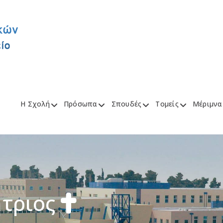
Η Σχολή
Πρόσωπα
Σπουδές
Τομείς
Μέριμνα
ήτριος