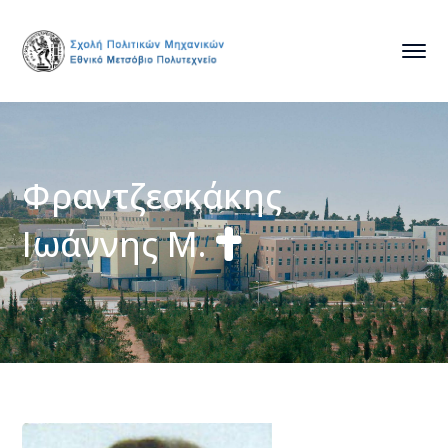
Φραντζεσκάκης
Ιωάννης Μ.