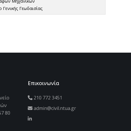
ράφων Μηχανικών
 Γενικής Γεωδαισίας
Επικοινωνία
νείο
210 772 3451
κών
admin@civil.ntua.gr
57 80