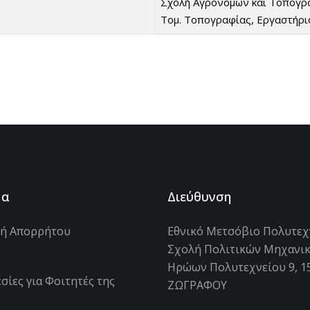
Σχολή Αγρονόμων και Τοπογ
Τομ. Τοπογραφίας, Εργαστήριο
μα
Διεύθυνση
κή Απορρήτου
Εθνικό Μετσόβιο Πολυτεχ
Σχολή Πολιτικών Μηχανι
s
Ηρώων Πολυτεχνείου 9, 1
σίες για Φοιτητές της
ΖΩΓΡΑΦΟΥ