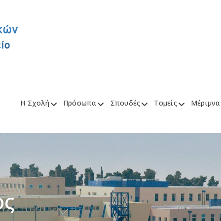
Η Σχολή
Πρόσωπα
Σπουδές
Τομείς
Μέριμνα
ος