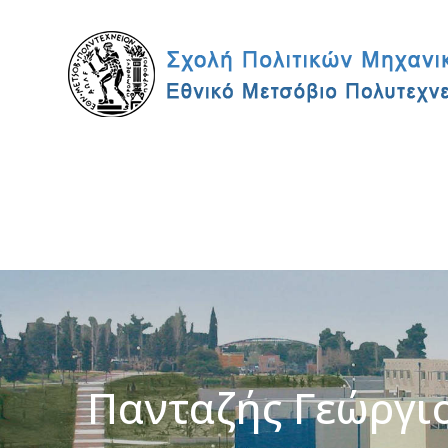
Πανταζής Γεώργι