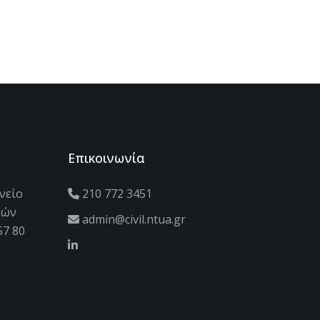
Επικοινωνία
νείο
210 772 3451
κών
admin@civil.ntua.gr
57 80