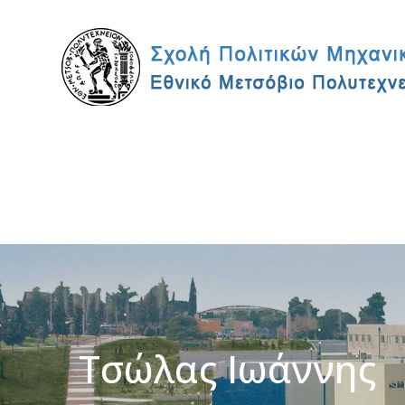
Τσώλας Ιωάννης