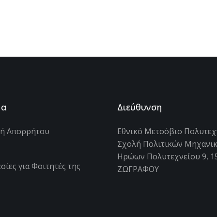
μα
Διεύθυνση
κή Απορρήτου
Εθνικό Μετσόβιο Πολυτεχ
Σχολή Πολιτικών Μηχανι
s
Ηρώων Πολυτεχνείου 9, 1
σίες για Φοιτητές της
ΖΩΓΡΑΦΟΥ