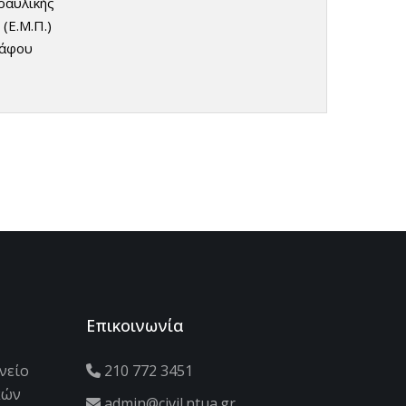
ραυλικής
(Ε.Μ.Π.)
ράφου
Επικοινωνία
νείο
210 772 3451
κών
admin@civil.ntua.gr