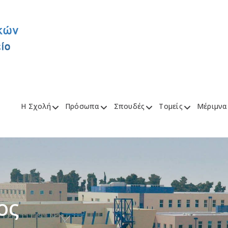
Η Σχολή
Πρόσωπα
Σπουδές
Τομείς
Μέριμνα
ος