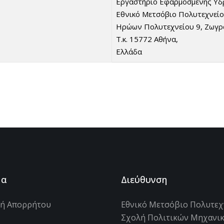
Εργαστήριο Εφαρμοσμένης Υδ
Εθνικό Μετσόβιο Πολυτεχνείο 
Ηρώων Πολυτεχνείου 9, Ζωγ
Τ.κ. 15772 Αθήνα,
Ελλάδα
μα
Διεύθυνση
κή Απορρήτου
Εθνικό Μετσόβιο Πολυτεχ
Σχολή Πολιτικών Μηχανι
s