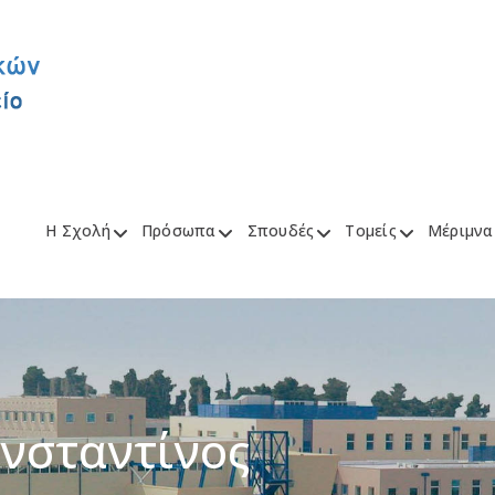
Η Σχολή
Πρόσωπα
Σπουδές
Τομείς
Μέριμνα
νσταντίνος