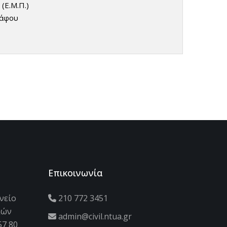
(Ε.Μ.Π.)
ράφου
Επικοινωνία
νείο
210 772 3451
κών
admin@civil.ntua.gr
57 80