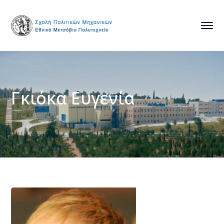
Γκιόκα Ευγενία